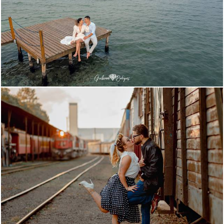
1683
2734