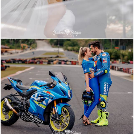
1838
2297