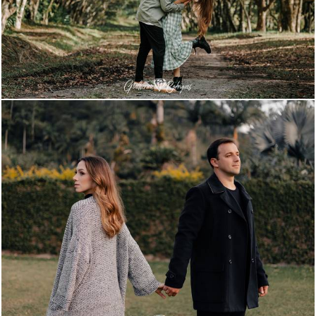
1437
882