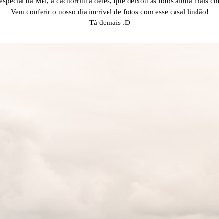
 especial da Mel, a cachorrinha deles, que deixou as fotos ainda mais ch
Vem conferir o nosso dia incrível de fotos com esse casal lindão!
Tá demais :D