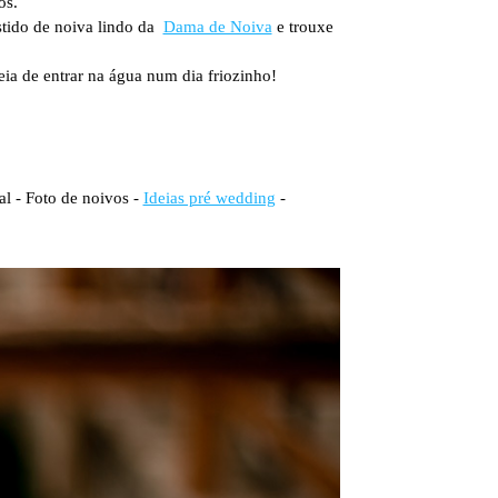
os.
stido de noiva lindo da
Dama de Noiva
e trouxe
ia de entrar na água num dia friozinho!
al - Foto de noivos -
Ideias pré wedding
-