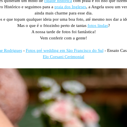
es quiseram um misto de
cidade histórica
com praia e foi isso que fizem
o Histórico e seguimos para a
praia dos Ingleses
, a Angela usou um ve
ainda mais charme para esse dia.
os e que topam qualquer ideia por uma boa foto, até mesmo nos dar a ide
Mas o que é o friozinho perto de tantas
fotos lindas
?
A nossa tarde de fotos foi fantástica!
Vem conferir com a gente!
me Rodrigues
-
Fotos pré wedding em Säo Francisco do Sul
- Ensaio Cas
Elo Corsani Cerimonial