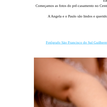
El
Começamos as fotos do pré-casamento no Centr
A Angela e o Paulo são lindos e querid
Fotógrafo Säo Francisco do Sul Guilher