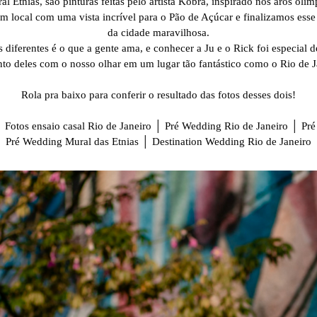
 Etnias, são pinturas feitas pelo artista Kobra, inspirado nos aros olím
 local com uma vista incrível para o Pão de Açúcar e finalizamos esse
da cidade maravilhosa.
 diferentes é o que a gente ama, e conhecer a Ju e o Rick foi especial d
o deles com o nosso olhar em um lugar tão fantástico como o Rio de J
Rola pra baixo para conferir o resultado das fotos desses dois!
Fotos ensaio casal Rio de Janeiro │ Pré Wedding Rio de Janeiro │ Pré
Pré Wedding Mural das Etnias │ Destination Wedding Rio de Janeiro