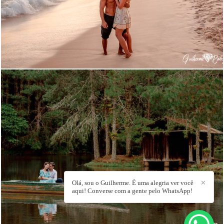
2644
1008
Olá, sou o Guilherme. É uma alegria ver você
✕
aqui! Converse com a gente pelo WhatsApp!