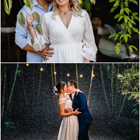
2082
1056