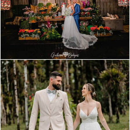
1711
1160