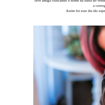
Teve amiga colocando o nome na barra do vestido
a coreog
Assim foi esse dia tão esp