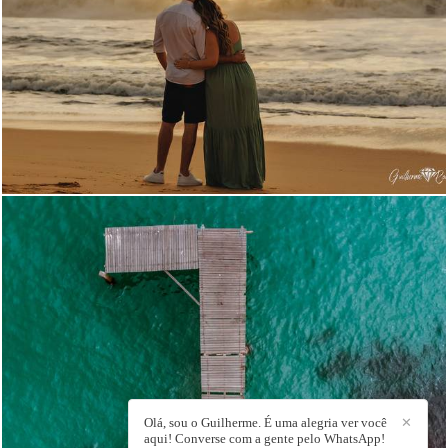
716
1425
Olá, sou o Guilherme. É uma alegria ver você
✕
aqui! Converse com a gente pelo WhatsApp!