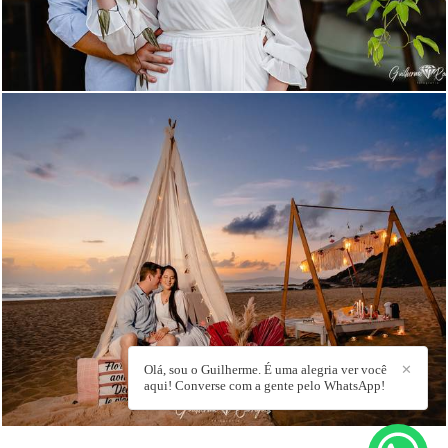
993
Olá, sou o Guilherme. É uma alegria ver você
✕
aqui! Converse com a gente pelo WhatsApp!