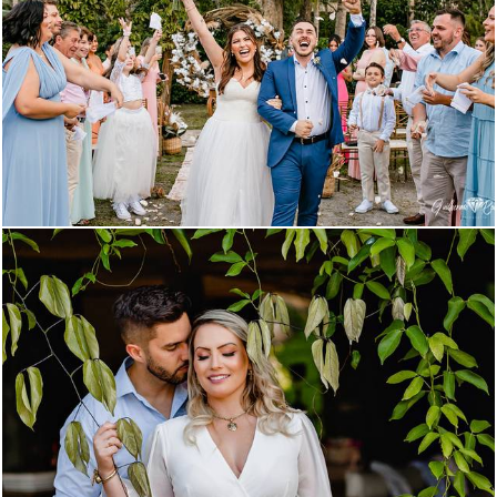
1199
2082