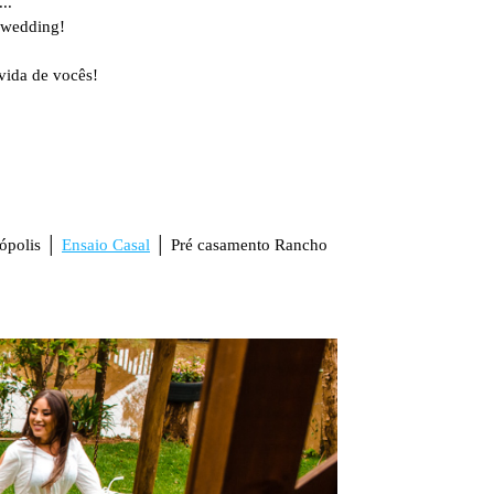
..
é wedding!
vida de vocês!
nópolis │
Ensaio Casal
│ Pré casamento Rancho