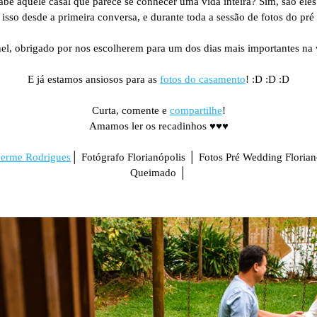
abe aquele casal que parece se conhecer uma vida inteira? Sim, são eles.
isso desde a primeira conversa, e durante toda a sessão de fotos do pr
hel, obrigado por nos escolherem para um dos dias mais importantes na 
E já estamos ansiosos para as
fotos do casamento
! :D :D :D
Curta, comente e
compartilhe
!
Amamos ler os recadinhos ♥♥♥
herme Rodrigues
│ Fotógrafo Florianópolis │ Fotos Pré Wedding Floria
Queimado │