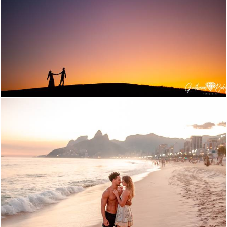
1707
2644