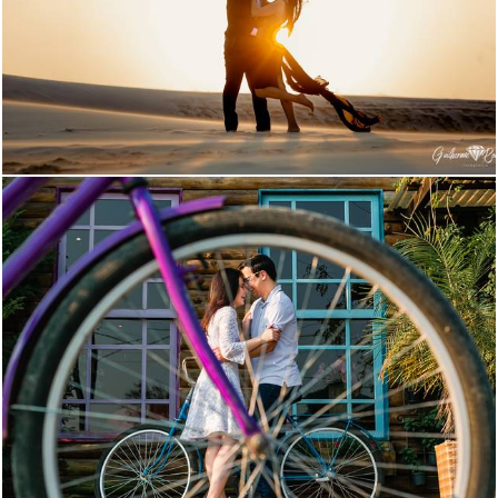
1884
2195